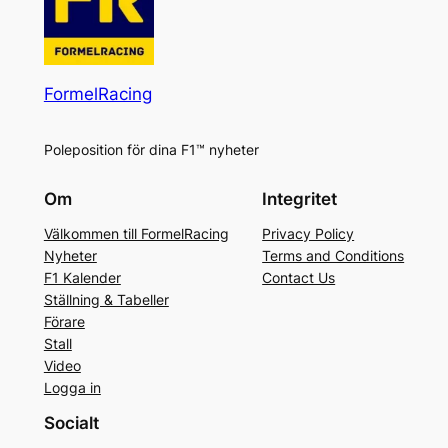
FormelRacing
Poleposition för dina F1™ nyheter
Om
Integritet
Välkommen till FormelRacing
Privacy Policy
Nyheter
Terms and Conditions
F1 Kalender
Contact Us
Ställning & Tabeller
Förare
Stall
Video
Logga in
Socialt