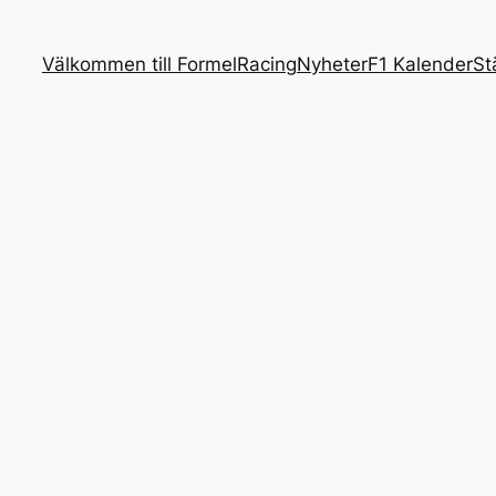
Välkommen till FormelRacing
Nyheter
F1 Kalender
St