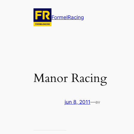
Hoppa
till
FormelRacing
innehåll
Manor Racing
jun 8, 2011
—
av