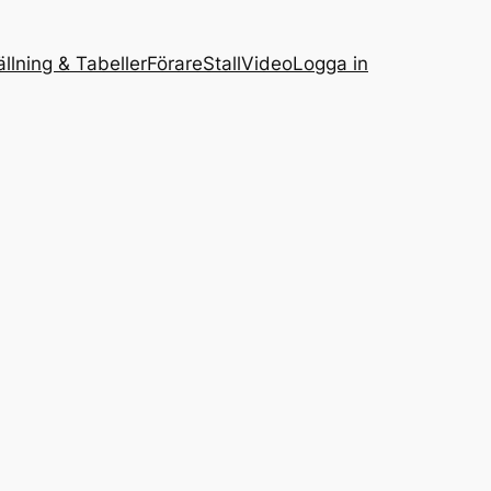
ällning & Tabeller
Förare
Stall
Video
Logga in