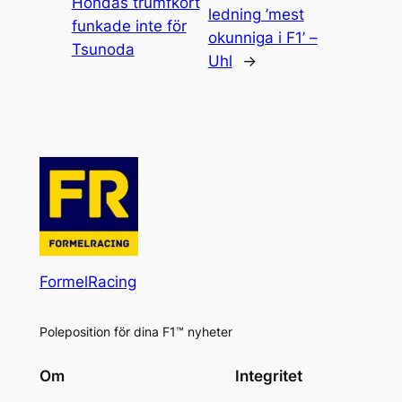
Hondas trumfkort
ledning ’mest
funkade inte för
okunniga i F1’ –
Tsunoda
Uhl
→
FormelRacing
Poleposition för dina F1™ nyheter
Om
Integritet